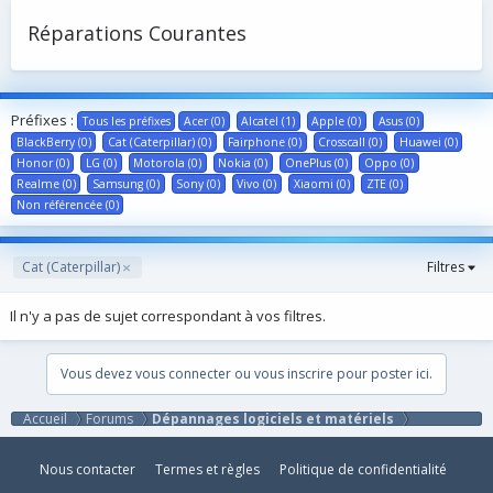
Réparations Courantes
Préfixes :
Tous les préfixes
Acer (0)
Alcatel (1)
Apple (0)
Asus (0)
BlackBerry (0)
Cat (Caterpillar) (0)
Fairphone (0)
Crosscall (0)
Huawei (0)
Honor (0)
LG (0)
Motorola (0)
Nokia (0)
OnePlus (0)
Oppo (0)
Realme (0)
Samsung (0)
Sony (0)
Vivo (0)
Xiaomi (0)
ZTE (0)
Non référencée (0)
Cat (Caterpillar)
Filtres
Il n'y a pas de sujet correspondant à vos filtres.
Vous devez vous connecter ou vous inscrire pour poster ici.
Accueil
Forums
Dépannages logiciels et matériels
Nous contacter
Termes et règles
Politique de confidentialité