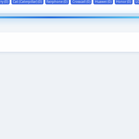
ry (0)
Cat (Caterpillar) (0)
Fairphone (0)
Crosscall (0)
Huawei (0)
Honor (0)
LG