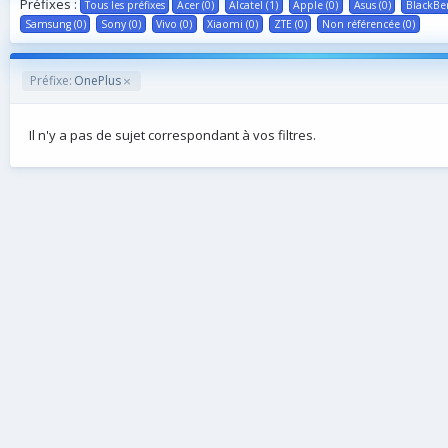
Préfixes :
Tous les préfixes
Acer (0)
Alcatel (1)
Apple (0)
Asus (0)
BlackBer
Samsung (0)
Sony (0)
Vivo (0)
Xiaomi (0)
ZTE (0)
Non référencée (0)
Préfixe:
OnePlus
Il n'y a pas de sujet correspondant à vos filtres.