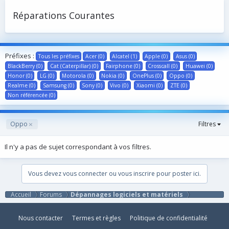
Réparations Courantes
Préfixes :
Tous les préfixes
Acer (0)
Alcatel (1)
Apple (0)
Asus (0)
BlackBerry (0)
Cat (Caterpillar) (0)
Fairphone (0)
Crosscall (0)
Huawei (0)
Honor (0)
LG (0)
Motorola (0)
Nokia (0)
OnePlus (0)
Oppo (0)
Realme (0)
Samsung (0)
Sony (0)
Vivo (0)
Xiaomi (0)
ZTE (0)
Non référencée (0)
Oppo
Filtres
Il n'y a pas de sujet correspondant à vos filtres.
Vous devez vous connecter ou vous inscrire pour poster ici.
Accueil
Forums
Dépannages logiciels et matériels
Nous contacter
Termes et règles
Politique de confidentialité