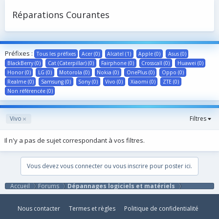
Réparations Courantes
Préfixes :
Tous les préfixes
Acer (0)
Alcatel (1)
Apple (0)
Asus (0)
BlackBerry (0)
Cat (Caterpillar) (0)
Fairphone (0)
Crosscall (0)
Huawei (0)
Honor (0)
LG (0)
Motorola (0)
Nokia (0)
OnePlus (0)
Oppo (0)
Realme (0)
Samsung (0)
Sony (0)
Vivo (0)
Xiaomi (0)
ZTE (0)
Non référencée (0)
Vivo
Filtres
Il n'y a pas de sujet correspondant à vos filtres.
Vous devez vous connecter ou vous inscrire pour poster ici.
Accueil
Forums
Dépannages logiciels et matériels
Nous contacter
Termes et règles
Politique de confidentialité