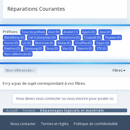
Réparations Courantes
Préfixes :
Tous les préfixes
Acer (0)
Alcatel (1)
Apple (0)
Asus (0)
BlackBerry (0)
Cat (Caterpillar) (0)
Fairphone (0)
Crosscall (0)
Huawei (0)
Honor (0)
LG (0)
Motorola (0)
Nokia (0)
OnePlus (0)
Oppo (0)
Realme (0)
Samsung (0)
Sony (0)
Vivo (0)
Xiaomi (0)
ZTE (0)
Non référencée (0)
Non référencée
Filtres
Il n'y a pas de sujet correspondant à vos filtres.
Vous devez vous connecter ou vous inscrire pour poster ici.
Accueil
Forums
Dépannages logiciels et matériels
Nous contacter
Termes et règles
Politique de confidentialité