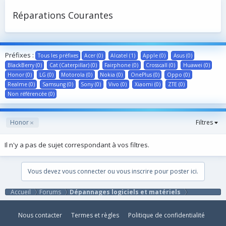
Réparations Courantes
Préfixes :
Tous les préfixes
Acer (0)
Alcatel (1)
Apple (0)
Asus (0)
BlackBerry (0)
Cat (Caterpillar) (0)
Fairphone (0)
Crosscall (0)
Huawei (0)
Honor (0)
LG (0)
Motorola (0)
Nokia (0)
OnePlus (0)
Oppo (0)
Realme (0)
Samsung (0)
Sony (0)
Vivo (0)
Xiaomi (0)
ZTE (0)
Non référencée (0)
Honor
Filtres
Il n'y a pas de sujet correspondant à vos filtres.
Vous devez vous connecter ou vous inscrire pour poster ici.
Accueil
Forums
Dépannages logiciels et matériels
Nous contacter
Termes et règles
Politique de confidentialité