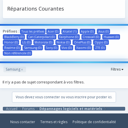
Réparations Courantes
Préfixes :
Tous les préfixes
Acer (0)
Alcatel (1)
Apple (0)
Asus (0)
BlackBerry (0)
Cat (Caterpillar) (0)
Fairphone (0)
Crosscall (0)
Huawei (0)
Honor (0)
LG (0)
Motorola (0)
Nokia (0)
OnePlus (0)
Oppo (0)
Realme (0)
Samsung (0)
Sony (0)
Vivo (0)
Xiaomi (0)
ZTE (0)
Non référencée (0)
Samsung
Filtres
Il n'y a pas de sujet correspondant à vos filtres.
Vous devez vous connecter ou vous inscrire pour poster ici.
Accueil
Forums
Dépannages logiciels et matériels
Nous contacter
Termes et règles
Politique de confidentialité