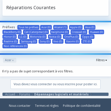
Réparations Courantes
Préfixes :
Tous les préfixes
Acer (0)
Alcatel (1)
Apple (0)
Asus (0)
BlackBerry (0)
Cat (Caterpillar) (0)
Fairphone (0)
Crosscall (0)
Huawei (0)
Honor (0)
LG (0)
Motorola (0)
Nokia (0)
OnePlus (0)
Oppo (0)
Realme (0)
Samsung (0)
Sony (0)
Vivo (0)
Xiaomi (0)
ZTE (0)
Non référencée (0)
Acer
Filtres
Il n'y a pas de sujet correspondant à vos filtres.
Vous devez vous connecter ou vous inscrire pour poster ici.
Accueil
Forums
Dépannages logiciels et matériels
Nous contacter
Termes et règles
Politique de confidentialité