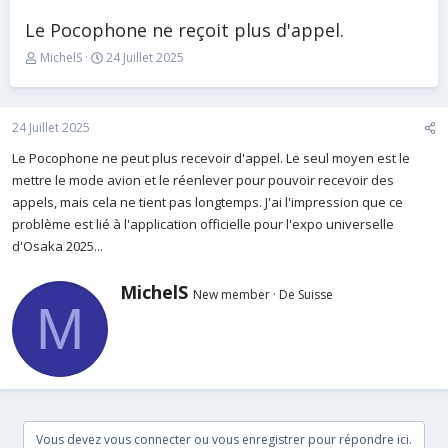
Le Pocophone ne reçoit plus d'appel.
A
D
MichelS
24 Juillet 2025
u
a
t
t
e
e
24 Juillet 2025
u
d
r
e
Le Pocophone ne peut plus recevoir d'appel. Le seul moyen est le
d
d
mettre le mode avion et le réenlever pour pouvoir recevoir des
u
é
s
b
appels, mais cela ne tient pas longtemps. J'ai l'impression que ce
u
u
problème est lié à l'application officielle pour l'expo universelle
j
t
d'Osaka 2025...
e
t
É
MichelS
New member
·
De
Suisse
c
M
r
i
t
p
a
r
Vous devez vous connecter ou vous enregistrer pour répondre ici.