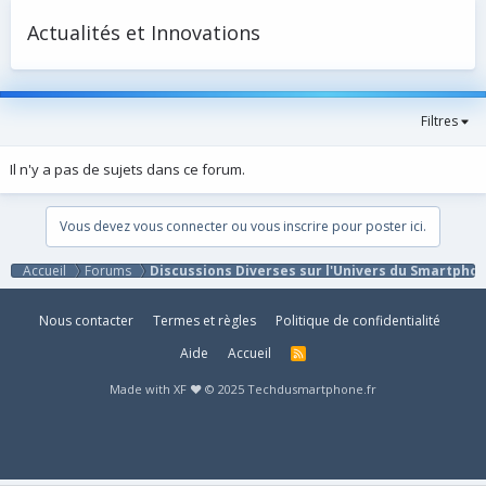
Actualités et Innovations
Filtres
Il n'y a pas de sujets dans ce forum.
Vous devez vous connecter ou vous inscrire pour poster ici.
Accueil
Forums
Discussions Diverses sur l'Univers du Smartpho
Nous contacter
Termes et règles
Politique de confidentialité
Aide
Accueil
R
S
S
Made with XF ♥ © 2025 Techdusmartphone.fr